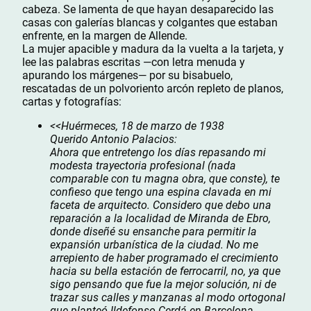
cabeza. Se lamenta de que hayan desaparecido las
casas con galerías blancas y colgantes que estaban
enfrente, en la margen de Allende.
La mujer apacible y madura da la vuelta a la tarjeta, y
lee las palabras escritas —con letra menuda y
apurando los márgenes— por su bisabuelo,
rescatadas de un polvoriento arcón repleto de planos,
cartas y fotografías:
<<Huérmeces, 18 de marzo de 1938
Querido Antonio Palacios:
Ahora que entretengo los días repasando mi
modesta trayectoria profesional (nada
comparable con tu magna obra, que conste), te
confieso que tengo una espina clavada en mi
faceta de arquitecto. Considero que debo una
reparación a la localidad de Miranda de Ebro,
donde diseñé su ensanche para permitir la
expansión urbanística de la ciudad. No me
arrepiento de haber programado el crecimiento
hacia su bella estación de ferrocarril, no, ya que
sigo pensando que fue la mejor solución, ni de
trazar sus calles y manzanas al modo ortogonal
que planteó Ildefonso Cerdá en Barcelona,